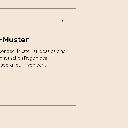
i-Muster
onacci-Muster ist, dass es eine
ematischen Regeln des
 überall auf – von der
menkerne über die Spirale
zu unseren Zündverzögerern.