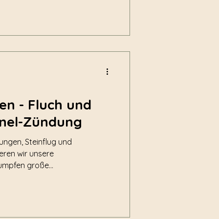
en - Fluch und
nel-Zündung
ungen, Steinflug und
eren wir unsere
rumpfen große
f winzige, ineffiziente
usammen.