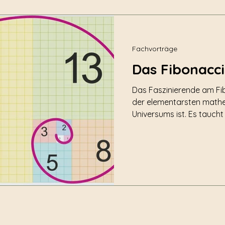
Fachvorträge
Das Fibonacc
Das Faszinierende am Fib
der elementarsten math
Universums ist. Es taucht
Anordnung der Sonnenblu
eines Hurrikans bis hin 