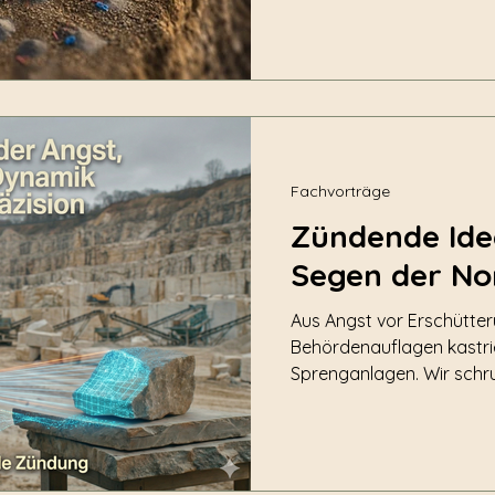
Fachvorträge
Zündende Ide
Segen der No
Aus Angst vor Erschütter
Behördenauflagen kastri
Sprenganlagen. Wir sch
Mehrreihensprengungen au
Einreihensprengungen z