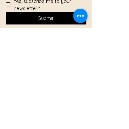
Yes, subscribe me to your 
newsletter.
*
Submit
+49 (0) 173 660 8484
joachim.milde@sprengtechnik24.de
Blasiusstr. 11
65589 Dornburg
Barrierefreiheitserklärung
Datenschutzerklärung