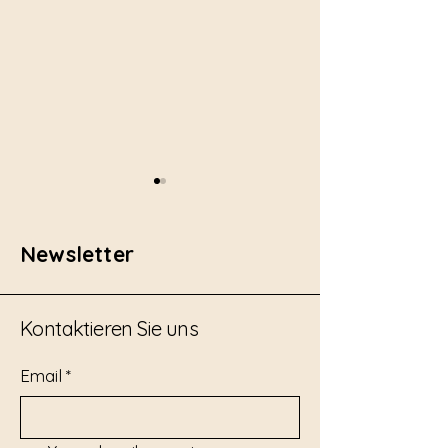
Newsletter
Kontaktieren Sie uns
Hybride Zündung einer
Zündende Ideen
45t-Sprengung
und Segen der 
Email
*
Zündung