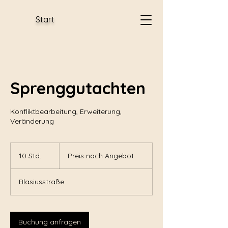
Start
Sprenggutachten
Konfliktbearbeitung, Erweiterung,
Veränderung
Preis
nach
10 Std.
1
Preis nach Angebot
Angebot
0
S
Blasiusstraße
t
d
.
Buchung anfragen