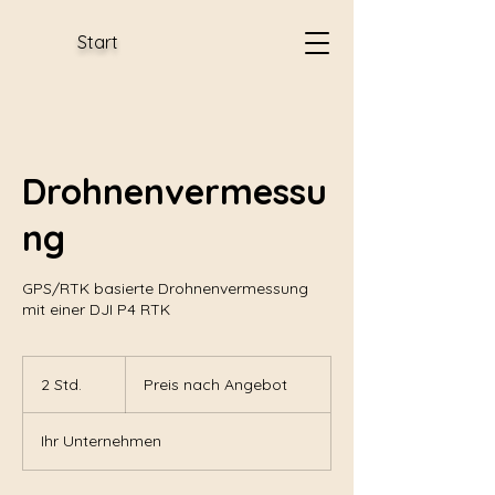
Start
Drohnenvermessu
ng
GPS/RTK basierte Drohnenvermessung
mit einer DJI P4 RTK
Preis
nach
2 Std.
2
Preis nach Angebot
Angebot
S
t
Ihr Unternehmen
d
.