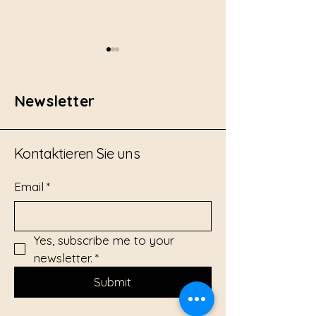
Newsletter
Kontaktieren Sie uns
Elektronische Zündung -
Geteilte Lades
Smart Master Edition -
Automatisierte
Email
*
Berechnung de
Seitenabstands
Yes, subscribe me to your 
newsletter.
*
Submit