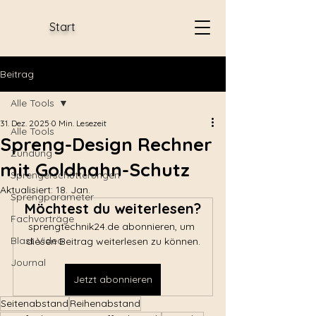
Start
Beitrag
Alle Tools
31. Dez. 2025
0 Min. Lesezeit
Alle Tools
Spreng-Design Rechner
Zündung
mit Goldhahn-Schutz
Sprengerschütterungen
Aktualisiert:
18. Jan.
Sprengparameter
Möchtest du weiterlesen?
Fachvorträge
sprengtechnik24.de abonnieren, um 
Blast Video
diesen Beitrag weiterlesen zu können.
Journal
Jetzt abonnieren
Seitenabstand
Reihenabstand